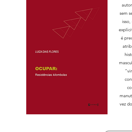
autor
sem se
isso
explíc
é pre
atri
his
mascul
“vi
con
co
manute
vez do