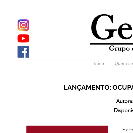
Início
Quem s
LANÇAMENTO: OCUPA
Autora
Disponív
E est